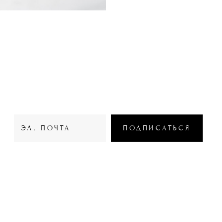
WOODBERRY BOX
ПОДПИСАТЬСЯ
© 2023 WOODBERRY BOX
ИП Ваколюк Е.Ю