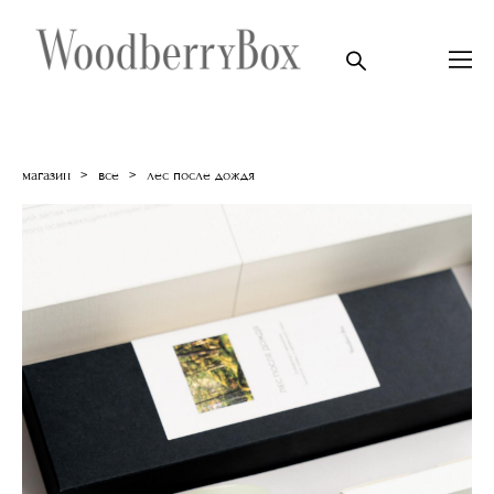
магазин
>
все
>
лес после дождя