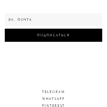
WOODBERRY BOX
ПОДПИСАТЬСЯ
© 2023 WOODBERRY BOX
ИП Ваколюк Е.Ю
TELEGRAM
WHATSAPP
PINTEREST