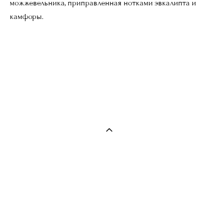
можжевельника, приправленная нотками эвкалипта и
камфоры.
WOODBERRY BOX
наб. Адмирала Лазарева, 22 М,
Санкт-Петербург