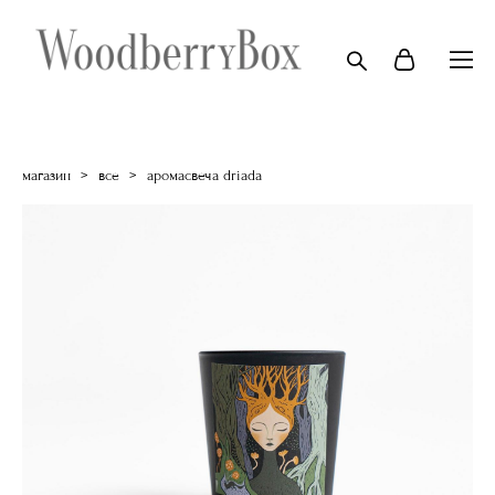
магазин
>
все
>
аромасвеча driada