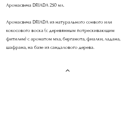
Аромасвеча DRIADA 250 мл.
Аромасвеча DRIADA из натурального соевого или
кокосового воска (с деревянным потрескивающим
фитилем) с ароматом мха, бергамота, фиалки, ладана,
шафрана, на базе из сандалового дерева.
WOODBERRY BOX
наб. Адмирала Лазарева, 22 М,
Санкт-Петербург
WOODBERRY BOX