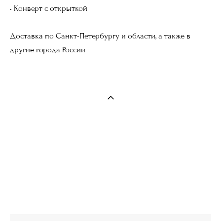
• Конверт с открыткой
Доставка по Санкт-Петербургу и области, а также в
другие города России
WOODBERRY BOX
наб. Адмирала Лазарева, 22 М,
Санкт-Петербург
WOODBERRY BOX