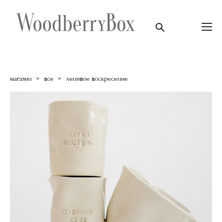
магазин
>
все
>
ленивое воскресение