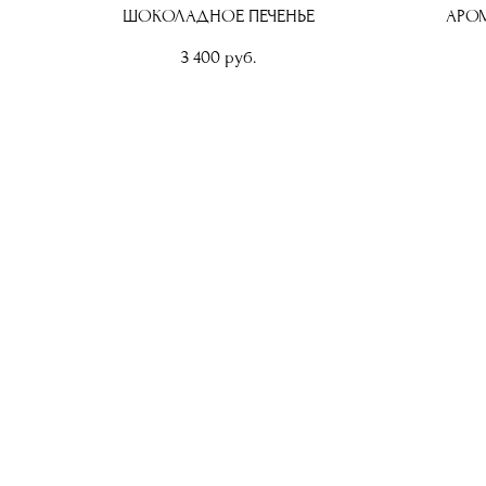
ШОКОЛАДНОЕ ПЕЧЕНЬЕ
АРОМ
3 400 pуб.
WOODBERRY BOX
наб. Адмирала Лазарева, 22 М,
Санкт-Петербург