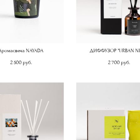
Аромасвеча NAYADA
ДИФФУЗОР "URBAN NI
2 500 pуб.
2 700 pуб.