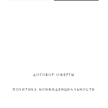
© 2023 WOODBERRY BOX
ИП Ваколюк Е.Ю
ДОГОВОР ОФЕРТЫ
ПОЛИТИКА КОНФИДЕНЦИАЛЬНОСТИ
сайт от vigbo